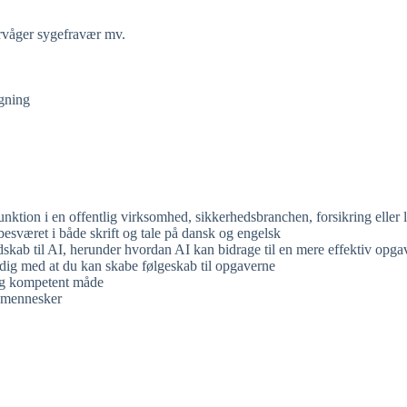
rvåger sygefravær mv.
lgning
unktion i en offentlig virksomhed, sikkerhedsbranchen, forsikring eller l
sværet i både skrift og tale på dansk og engelsk
ndskab til AI, herunder hvordan AI kan bidrage til en mere effektiv op
mtidig med at du kan skabe følgeskab til opgaverne
g og kompetent måde
e mennesker