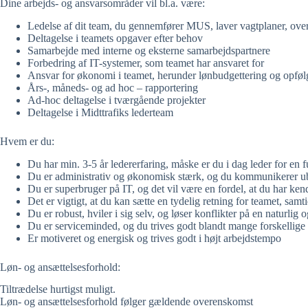
Dine arbejds- og ansvarsområder vil bl.a. være:
Ledelse af dit team, du gennemfører MUS, laver vagtplaner, ove
Deltagelse i teamets opgaver efter behov
Samarbejde med interne og eksterne samarbejdspartnere
Forbedring af IT-systemer, som teamet har ansvaret for
Ansvar for økonomi i teamet, herunder lønbudgettering og opfø
Års-, måneds- og ad hoc – rapportering
Ad-hoc deltagelse i tværgående projekter
Deltagelse i Midttrafiks lederteam
Hvem er du:
Du har min. 3-5 år ledererfaring, måske er du i dag leder for en f
Du er administrativ og økonomisk stærk, og du kommunikerer ube
Du er superbruger på IT, og det vil være en fordel, at du har ke
Det er vigtigt, at du kan sætte en tydelig retning for teamet, sa
Du er robust, hviler i sig selv, og løser konflikter på en naturli
Du er serviceminded, og du trives godt blandt mange forskellig
Er motiveret og energisk og trives godt i højt arbejdstempo
Løn- og ansættelsesforhold:
Tiltrædelse hurtigst muligt.
Løn- og ansættelsesforhold følger gældende overenskomst