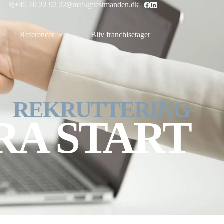
+45 70 22 92 22
mail@testmanden.dk
Referencer
Bliv franchisetager
REKRUTTERING
RA START