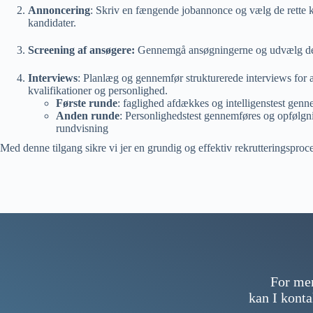
Annoncering
: Skriv en fængende jobannonce og vælg de rette kan
kandidater.
Screening af ansøgere:
Gennemgå ansøgningerne og udvælg de m
Interviews
: Planlæg og gennemfør strukturerede interviews for 
kvalifikationer og personlighed.
Første runde
: faglighed afdækkes og intelligenstest gen
Anden runde
: Personlighedstest gennemføres og opfølgni
rundvisning
Med denne tilgang sikre vi jer en grundig og effektiv rekrutteringsproc
For mer
kan I kont