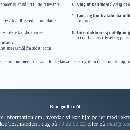
aler til at nå ud til de relevante
Valg af kandidat:
Vælg den b
Løn- og kontraktforhandli
est kvalificerede kandidater.
kontrakt.
at vurdere kandidaternes
Introduktion og opfølgnin
medarbejders trivsel og perf
nemføres
ng spørgsmål fra sidst, samt
es, som minimerer risikoen for fejlansættelser og dermed sparer tid og p
Kom godt i mål
e information om, hvordan vi kan hjælpe jer med rekru
akte Testmanden i dag på
70 22 92 22
eller på
mail@tes