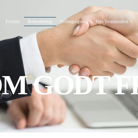
Forside
Rekruttering
Stillingsopslag
Om Testmanden
M GODT F