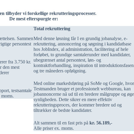
 tilbyder vi forskellige
rekrutterings­processer.
De mest efterspurgte er:
Total rekruttering
nsættelsen. Sammen
Med denne løsning får I en grundig jobanalyse, e-
igtige persontest
rekruttering, annoncering og søgning i kandidatbase
hos JobIndex, al administration, facilitering af hele
forløbet, to grundige samtalerunder med kandidater,
ubegrænset antal persontest, løn- og
erer fra 3.750 kr.
kontraktforhandling, inspiration til introduktionsfasen
for den mest
og tre måneders opfølgning.
derer
Med online markedsføring på SoMe og Google, hvor
Testmanden bruger et professionelt webbureau, kan
pport, testsamtale
jobannoncerne nå ud til en bredere målgruppe og øge
x. moms.
synligheden. Dette sikrer en mere effektiv
rekrutteringsproces, der kommer bredere ud og
tiltrækker de bedste kandidater.
Alt sammen til en fast pris på
kr. 56.189,-
Alle priser ex. moms.