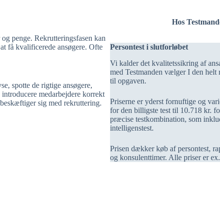
Hos Testmanden
er og penge. Rekrutteringsfasen kan
at få kvalificerede ansøgere. Ofte
Persontest i slutforløbet
Vi kalder det kvalitetssikring af a
med Testmanden vælger I den helt r
til opgaven.
yse, spotte de rigtige ansøgere,
, introducere medarbejdere korrekt
Priserne er yderst fornuftige og vari
 beskæftiger sig med rekruttering.
for den billigste test til 10.718 kr. 
præcise testkombination, som inklu
intelligenstest.
Prisen dækker køb af persontest, ra
og konsulenttimer. Alle priser er e